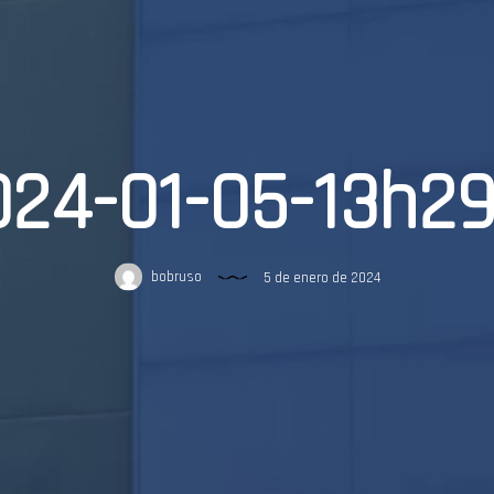
024-01-05-13h2
bobruso
5 de enero de 2024