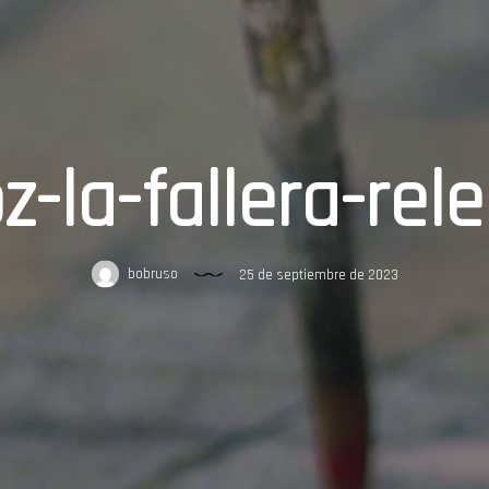
z-la-fallera-rel
bobruso
25 de septiembre de 2023