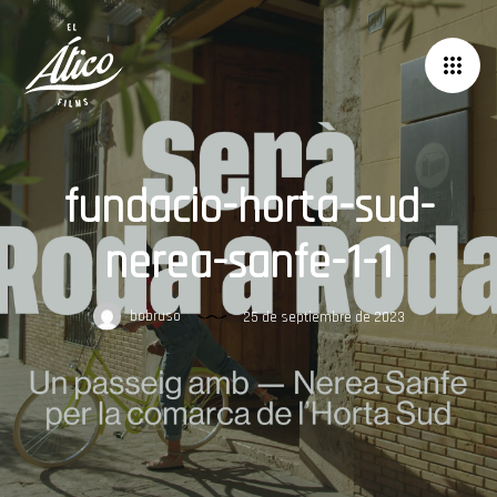
fundacio-horta-sud-
nerea-sanfe-1-1
bobruso
25 de septiembre de 2023