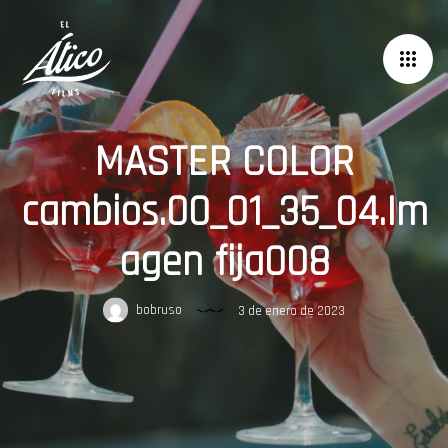
MASTER COLOR
cambios.00_01_35_04.Im
agen fija008
bobruso
3 de enero de 2023