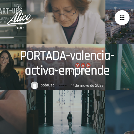
PORTADA-valencia-
activa-emprende
bobruso
17 de mayo de 2022